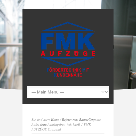
Sie sind hier:
Home
/
Referenzen: Baustellenfotos
Aufzugbau
/ aufzugsbau-fmk-knoll-1 FMK
AUFZÜGE Stralsund