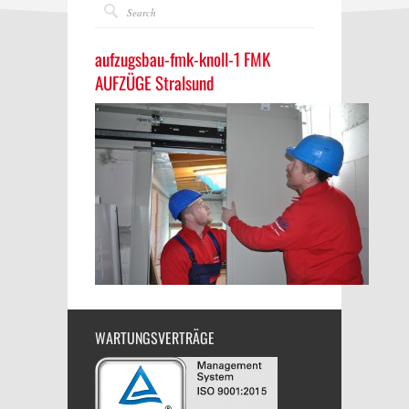
aufzugsbau-fmk-knoll-1 FMK
AUFZÜGE Stralsund
WARTUNGSVERTRÄGE