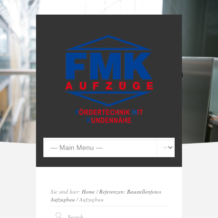
Sie sind hier:
Home
/
Referenzen: Baustellenfotos
Aufzugbau
/ Aufzugbau