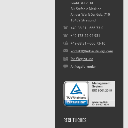
GmbH & Co. KG
BL: Stefanie Meskine
An der Werft 5a, Geb. 710
18439 Stralsund
+49-38 31 - 666 73-0
+49 173-52 04 931
+49-38 31 - 666 73-10
kontakt@fmk-aufzuege.com
Ihr Weg zu uns
Anfrageformular
RECHTLICHES