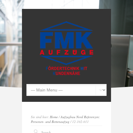
Sie sind hier:
Home
/
Aufzugbau Nord Referenzen:
Personen- und Bettenaufzug
/ 12-102-011